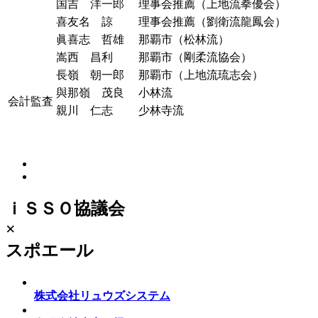
国吉 洋一郎
理事会推薦（上地流拳優会）
喜友名 諒
理事会推薦（劉衛流龍鳳会）
眞喜志 哲雄
那覇市（松林流）
嵩西 昌利
那覇市（剛柔流協会）
長嶺 朝一郎
那覇市（上地流琉志会）
與那嶺 茂良
小林流
会計監査
親川 仁志
少林寺流
ｉＳＳＯ協議会
×
スポエール
株式会社リュウズシステム