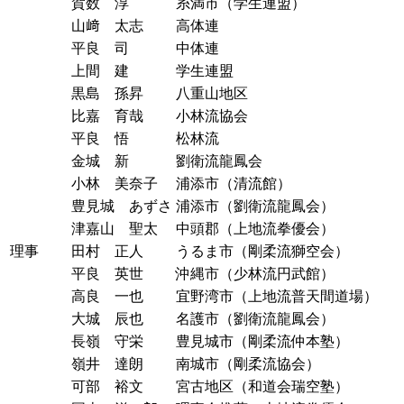
賀数 淳
糸満市（学生連盟）
山﨑 太志
高体連
平良 司
中体連
上間 建
学生連盟
黒島 孫昇
八重山地区
比嘉 育哉
小林流協会
平良 悟
松林流
金城 新
劉衛流龍鳳会
小林 美奈子
浦添市（清流館）
豊見城 あずさ
浦添市（劉衛流龍鳳会）
津嘉山 聖太
中頭郡（上地流拳優会）
理事
田村 正人
うるま市（剛柔流獅空会）
平良 英世
沖縄市（少林流円武館）
高良 一也
宜野湾市（上地流普天間道場）
大城 辰也
名護市（劉衛流龍鳳会）
長嶺 守栄
豊見城市（剛柔流仲本塾）
嶺井 達朗
南城市（剛柔流協会）
可部 裕文
宮古地区（和道会瑞空塾）