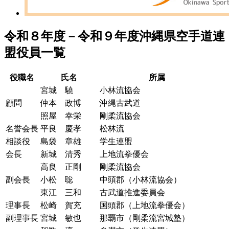
令和８年度－令和９年度沖縄県空手道連
盟役員一覧
役職名
氏名
所属
宮城 驍
小林流協会
顧問
仲本 政博
沖縄古武道
照屋 幸栄
剛柔流協会
名誉会長
平良 慶孝
松林流
相談役
島袋 章雄
学生連盟
会長
新城 清秀
上地流拳優会
高良 正剛
剛柔流協会
副会長
小松 聡
中頭郡（小林流協会）
東江 三和
古武道推進委員会
理事長
松崎 賀充
国頭郡（上地流拳優会）
副理事長
宮城 敏也
那覇市（剛柔流宮城塾）